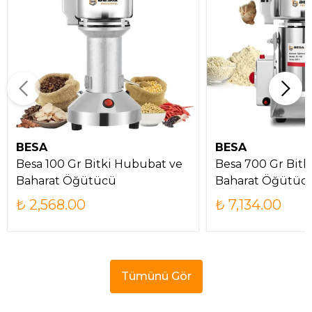
BESA
BESA
Besa 100 Gr Bitki Hububat ve
Besa 700 Gr Bitk
Baharat Öğütücü
Baharat Öğütüc
₺ 2,568.00
₺ 7,134.00
Tümünü Gör