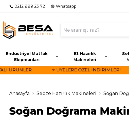
📞 0212 889 23 72
🟢 Whatsapp
Endüstriyel Mutfak
Et Hazırlık
Seb
Ekipmanları
Makineleri
M
I ÜRÜNLER
⭐ ÜYELERE ÖZEL İNDİRİMLER !
Anasayfa
Sebze Hazırlık Makineleri
Soğan Doğ
Soğan Doğrama Makin