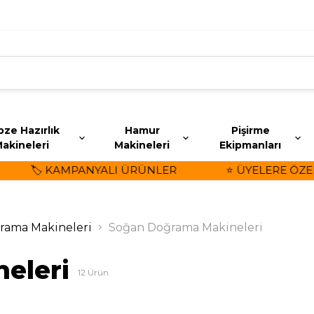
ze Hazırlık
Hamur
Pişirme
akineleri
Makineleri
Ekipmanları
🏷️ KAMPANYALI ÜRÜNLER
⭐ ÜYELERE ÖZEL İN
rama Makineleri
Soğan Doğrama Makineleri
eleri
12
Ürün