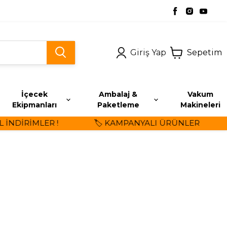
Giriş Yap
Sepetim
İçecek
Ambalaj &
Vakum
Ekipmanları
Paketleme
Makineleri
DİRİMLER !
🏷️ KAMPANYALI ÜRÜNLER
⭐