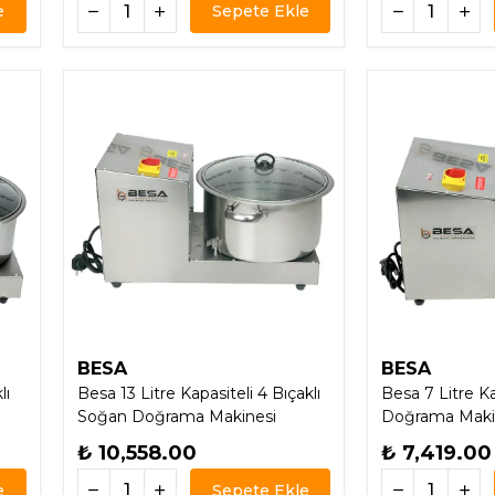
e
Sepete Ekle
BESA
BESA
lı
Besa 13 Litre Kapasiteli 4 Bıçaklı
Besa 7 Litre K
Soğan Doğrama Makinesi
Doğrama Maki
₺ 10,558.00
₺ 7,419.00
e
Sepete Ekle