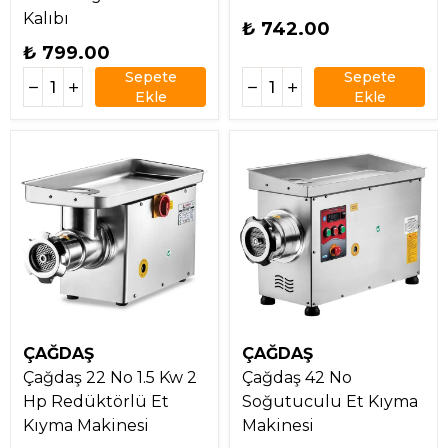
Kalıbı
₺ 742.00
₺ 799.00
Sepete
Sepete
Ekle
Ekle
ÇAĞDAŞ
ÇAĞDAŞ
Çağdaş 22 No 1.5 Kw 2
Çağdaş 42 No
Hp Redüktörlü Et
Soğutuculu Et Kıyma
Kıyma Makinesi
Makinesi