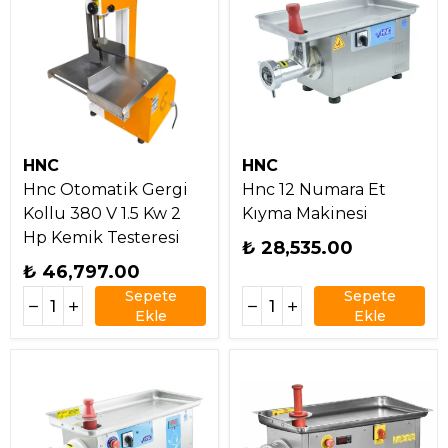
HNC
HNC
Hnc Otomatik Gergi
Hnc 12 Numara Et
Kollu 380 V 1.5 Kw 2
Kıyma Makinesi
Hp Kemik Testeresi
₺ 28,535.00
₺ 46,797.00
Sepete
Sepete
Ekle
Ekle