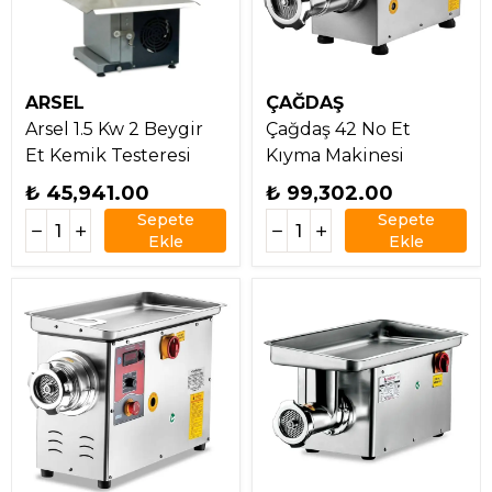
ARSEL
ÇAĞDAŞ
Arsel 1.5 Kw 2 Beygir
Çağdaş 42 No Et
Et Kemik Testeresi
Kıyma Makinesi
₺ 45,941.00
₺ 99,302.00
Sepete
Sepete
Ekle
Ekle