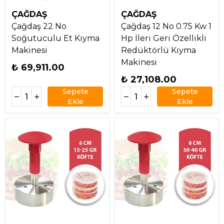
ÇAĞDAŞ
ÇAĞDAŞ
Çağdaş 22 No
Çağdaş 12 No 0.75 Kw 1
Soğutuculu Et Kıyma
Hp İleri Geri Özellikli
Makinesi
Redüktörlü Kıyma
Makinesi
₺ 69,911.00
₺ 27,108.00
Sepete
Sepete
Ekle
Ekle