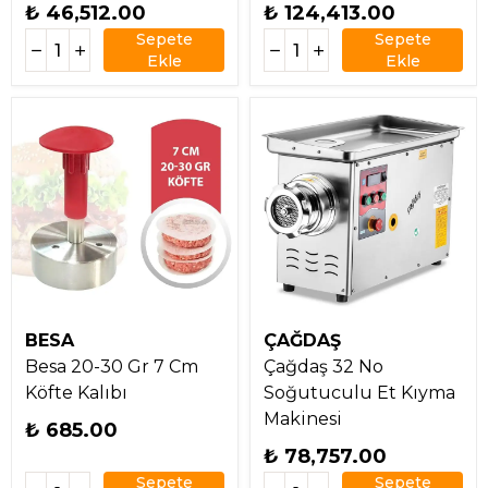
₺ 46,512.00
₺ 124,413.00
Sepete
Sepete
Ekle
Ekle
BESA
ÇAĞDAŞ
Besa 20-30 Gr 7 Cm
Çağdaş 32 No
Köfte Kalıbı
Soğutuculu Et Kıyma
Makinesi
₺ 685.00
₺ 78,757.00
Sepete
Sepete