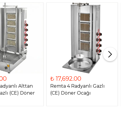
.00
₺ 17,692.00
₺
adyanlı Alttan
Remta 4 Radyanlı Gazlı
Re
azlı (CE) Döner
(CE) Döner Ocağı
Mo
O