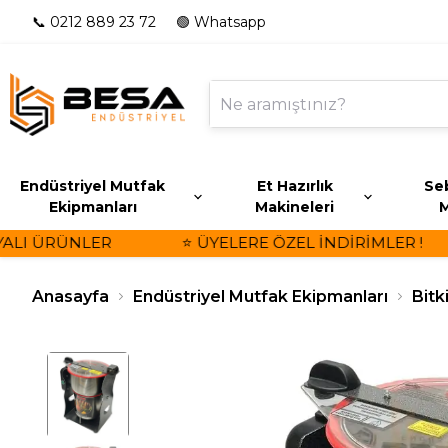
📞 0212 889 23 72
🟢 Whatsapp
Endüstriyel Mutfak
Et Hazırlık
Seb
Ekipmanları
Makineleri
M
LI ÜRÜNLER
⭐ ÜYELERE ÖZEL İNDİRİMLER !
Anasayfa
Endüstriyel Mutfak Ekipmanları
Bitk