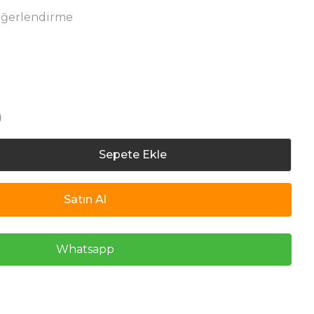
eğerlendirme
)
Sepete Ekle
Satın Al
Whatsapp