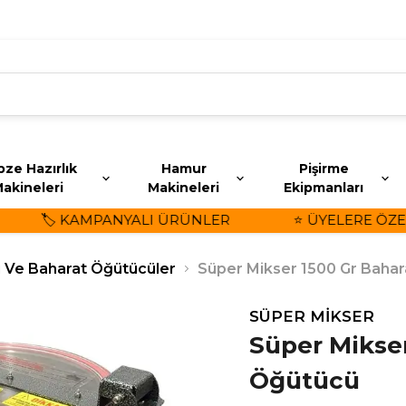
ze Hazırlık
Hamur
Pişirme
akineleri
Makineleri
Ekipmanları
🏷️ KAMPANYALI ÜRÜNLER
⭐ ÜYELERE ÖZEL İ
i Ve Baharat Öğütücüler
Süper Mikser 1500 Gr Baha
SÜPER MİKSER
Süper Mikser
Öğütücü