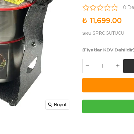
0 D
₺ 11,699.00
SKU
SPROGUTUCU
(Fiyatlar KDV Dahildir
Büyüt