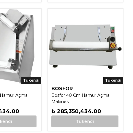
Tükendi
Tükendi
BOSFOR
 Hamur Açma
Bosfor 40 Cm Hamur Açma
Makinesi
,434.00
₺ 285,350,434.00
kendi
Tükendi