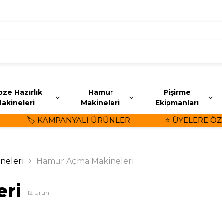
ze Hazırlık
Hamur
Pişirme
akineleri
Makineleri
Ekipmanları
🏷️ KAMPANYALI ÜRÜNLER
⭐ ÜYELERE ÖZEL İ
neleri
Hamur Açma Makineleri
ri
12
Ürün