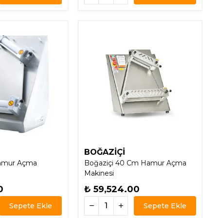
BOĞAZİÇİ
amur Açma
Boğaziçi 40 Cm Hamur Açma
Makinesi
0
₺ 59,524.00
Sepete Ekle
Sepete Ekle