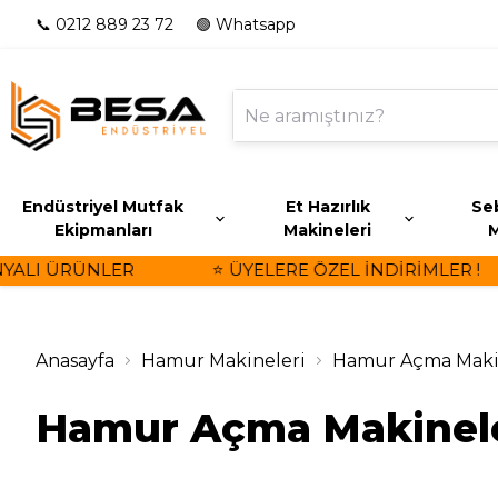
📞 0212 889 23 72
🟢 Whatsapp
Endüstriyel Mutfak
Et Hazırlık
Seb
Ekipmanları
Makineleri
M
LI ÜRÜNLER
⭐ ÜYELERE ÖZEL İNDİRİMLER !
Anasayfa
Hamur Makineleri
Hamur Açma Maki
Hamur Açma Makinele