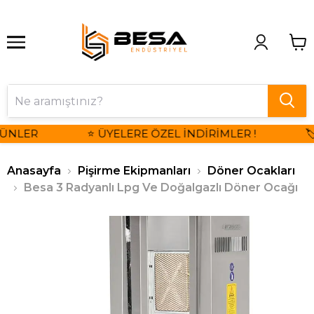
ÜNLER
⭐ ÜYELERE ÖZEL İNDİRİMLER !
🏷
Anasayfa
Pişirme Ekipmanları
Döner Ocakları
Besa 3 Radyanlı Lpg Ve Doğalgazlı Döner Ocağı