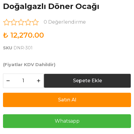
Doğalgazlı Döner Ocağı
0 Değerlendirme
₺ 12,270.00
SKU
DNR-301
(Fiyatlar KDV Dahildir)
Sepete Ekle
Satın Al
Whatsapp