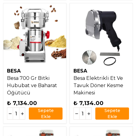
BESA
BESA
Besa 700 Gr Bitki
Besa Elektrikli Et Ve
Hububat ve Baharat
Tavuk Döner Kesme
Öğütücü
Makinesi
₺ 7,134.00
₺ 7,134.00
Sepete
Sepete
Ekle
Ekle