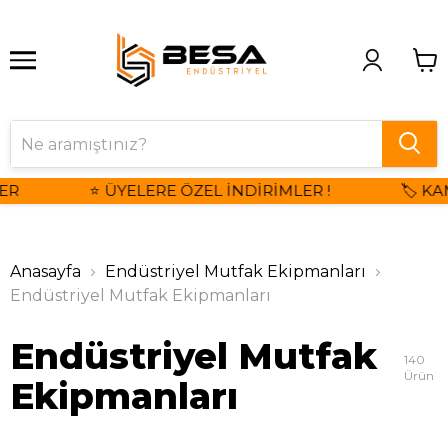
⭐ ÜYELERE ÖZEL İNDİRİMLER !
🏷️ KAMPA
Anasayfa
Endüstriyel Mutfak Ekipmanları
Endüstriyel Mutfak Ekipmanları
Endüstriyel Mutfak
140
Ürün
Ekipmanları