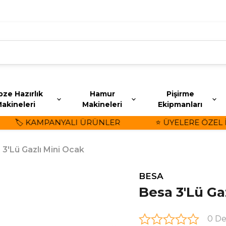
ze Hazırlık
Hamur
Pişirme
akineleri
Makineleri
Ekipmanları
🏷️ KAMPANYALI ÜRÜNLER
⭐ ÜYELERE ÖZEL İND
 3'Lü Gazlı Mini Ocak
BESA
Besa 3'Lü Ga
0 D