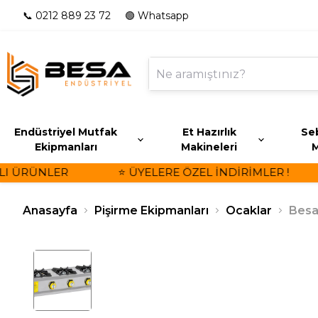
📞 0212 889 23 72
🟢 Whatsapp
Endüstriyel Mutfak
Et Hazırlık
Seb
Ekipmanları
Makineleri
M
 ÜRÜNLER
⭐ ÜYELERE ÖZEL İNDİRİMLER !
Anasayfa
Pişirme Ekipmanları
Ocaklar
Besa