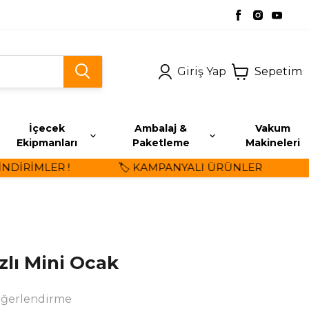
Giriş Yap
Sepetim
İçecek
Ambalaj &
Vakum
Ekipmanları
Paketleme
Makineleri
İRİMLER !
🏷️ KAMPANYALI ÜRÜNLER
⭐ 
zlı Mini Ocak
eğerlendirme