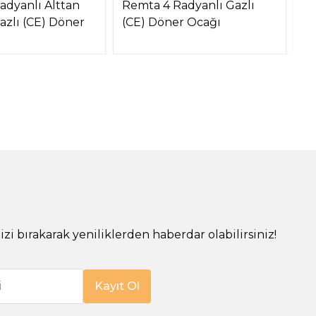
adyanlı Alttan
Remta 4 Radyanlı Gazlı
Re
azlı (CE) Döner
(CE) Döner Ocağı
Mo
O
!
izi bırakarak yeniliklerden haberdar olabilirsiniz!
i
Kayıt Ol