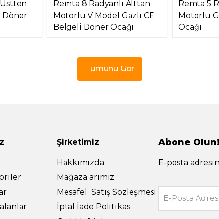
 Üstten
Remta 8 Radyanlı Alttan
Remta 5 R
) Döner
Motorlu V Model Gazlı CE
Motorlu G
Belgeli Döner Ocağı
Ocağı
Tümünü Gör
Abone Olun
z
Şirketimiz
Hakkımızda
E-posta adresin
riler
Mağazalarımız
ar
Mesafeli Satış Sözleşmesi
E-Posta Adres
alanlar
İptal İade Politikası