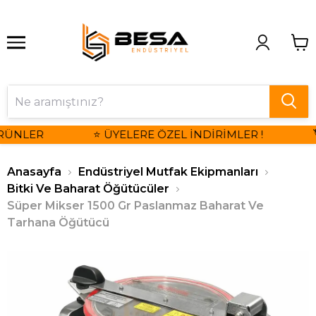
RÜNLER
⭐ ÜYELERE ÖZEL İNDİRİMLER !

Anasayfa
Endüstriyel Mutfak Ekipmanları
Bitki Ve Baharat Öğütücüler
Süper Mikser 1500 Gr Paslanmaz Baharat Ve
Tarhana Öğütücü