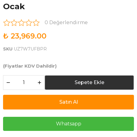
Ocak
0 Değerlendirme
₺ 23,969.00
SKU
UZ7W7UFBPR
(Fiyatlar KDV Dahildir)
Sepete Ekle
Satın Al
Whatsapp