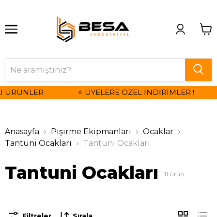
I ÜRÜNLER
⭐ ÜYELERE ÖZEL İNDİRİMLER !
Anasayfa
Pişirme Ekipmanları
Ocaklar
Tantuni Ocakları
Tantuni Ocakları
Tantuni Ocakları
11
Ürün
Filtreler
Sırala