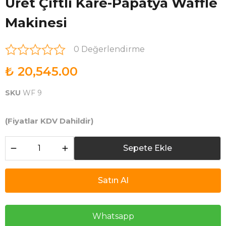
Üret Çiftli Kare-Papatya Waffle
Makinesi
0 Değerlendirme
₺ 20,545.00
SKU
WF 9
(Fiyatlar KDV Dahildir)
Sepete Ekle
Satın Al
Whatsapp