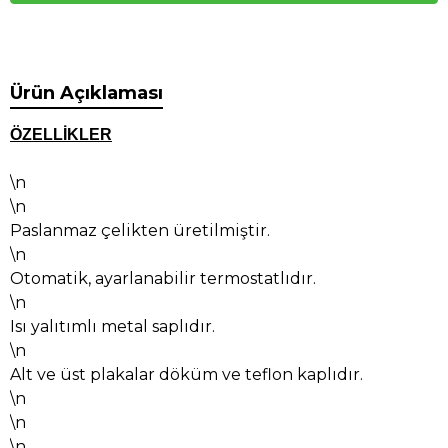
Ürün Açıklaması
ÖZELLİKLER
\n
\n
Paslanmaz çelikten üretilmiştir.
\n
Otomatik, ayarlanabilir termostatlıdır.
\n
Isı yalıtımlı metal saplıdır.
\n
Alt ve üst plakalar döküm ve teflon kaplıdır.
\n
\n
\n