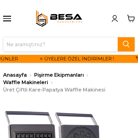
ÜNLER
⭐ ÜYELERE ÖZEL İNDİRİMLER !
🏷
Anasayfa
Pişirme Ekipmanları
Waffle Makineleri
Üret Çiftli Kare-Papatya Waffle Makinesi