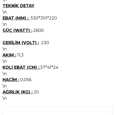
TEKNİK DETAY
\n
EBAT (MM) :
530*310*220
\n
GÜÇ (WATT) :
2600
GERİLİM (VOLT) :
230
\n
AKIM :
11,3
\n
KOLİ EBAT (CM) :
57*41*24
\n
HACİM :
0,056
\n
AĞIRLIK (KG) :
20
\n