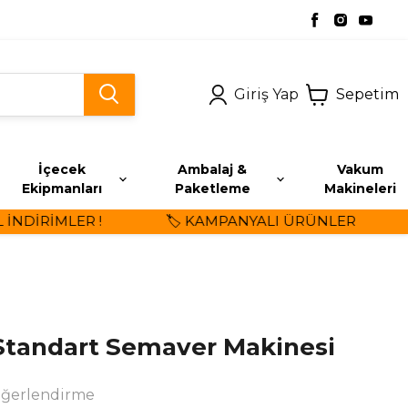
Giriş Yap
Sepetim
İçecek
Ambalaj &
Vakum
Ekipmanları
Paketleme
Makineleri
DİRİMLER !
🏷️ KAMPANYALI ÜRÜNLER
⭐
 Standart Semaver Makinesi
eğerlendirme