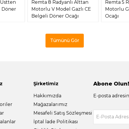
 Üstten
Remta 8 Radyanlı Alttan
Remta 5 R
) Döner
Motorlu V Model Gazlı CE
Motorlu G
Belgeli Döner Ocağı
Ocağı
Tümünü Gör
Abone Olun
z
Şirketimiz
Hakkımızda
E-posta adresin
riler
Mağazalarımız
ar
Mesafeli Satış Sözleşmesi
E-Posta Adres
alanlar
İptal İade Politikası