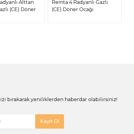
adyanlı Alttan
Remta 4 Radyanlı Gazlı
Re
azlı (CE) Döner
(CE) Döner Ocağı
Mo
O
!
izi bırakarak yeniliklerden haberdar olabilirsiniz!
i
Kayıt Ol