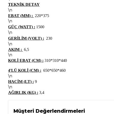
TEKNİK DETAY
\n
EBAT (MM) :
220*375
\n
GÜÇ (WATT) :
1500
\n
GERİLİM (VOLT) :
230
\n
AKIM :
6,5
\n
KOLİ EBAT (CM) :
310*310*440
4'LÜ KOLİ (CM) :
650*650*460
\n
HACİM (LT) :
9
\n
AĞIRLIK (KG) :
3,4
Müşteri Değerlendirmeleri