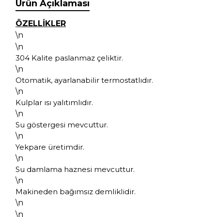
Ürün Açıklaması
ÖZELLİKLER
\n
\n
304 Kalite paslanmaz çeliktir.
\n
Otomatik, ayarlanabilir termostatlıdır.
\n
Kulplar ısı yalıtımlıdır.
\n
Su göstergesi mevcuttur.
\n
Yekpare üretimdir.
\n
Su damlama haznesi mevcuttur.
\n
Makineden bağımsız demliklidir.
\n
\n