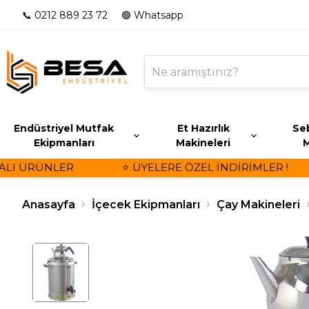
📞 0212 889 23 72
🟢 Whatsapp
Endüstriyel Mutfak
Et Hazırlık
Seb
Ekipmanları
Makineleri
M
I ÜRÜNLER
⭐ ÜYELERE ÖZEL İNDİRİMLER !
Anasayfa
İçecek Ekipmanları
Çay Makineleri