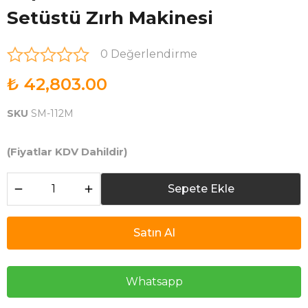
Setüstü Zırh Makinesi
0 Değerlendirme
₺ 42,803.00
SKU
SM-112M
(Fiyatlar KDV Dahildir)
Sepete Ekle
Satın Al
Whatsapp