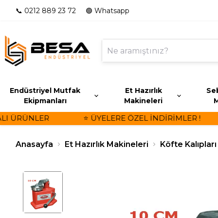
📞 0212 889 23 72
🟢 Whatsapp
Endüstriyel Mutfak
Et Hazırlık
Seb
Ekipmanları
Makineleri
M
I ÜRÜNLER
⭐ ÜYELERE ÖZEL İNDİRİMLER !
Anasayfa
Et Hazırlık Makineleri
Köfte Kalıpları