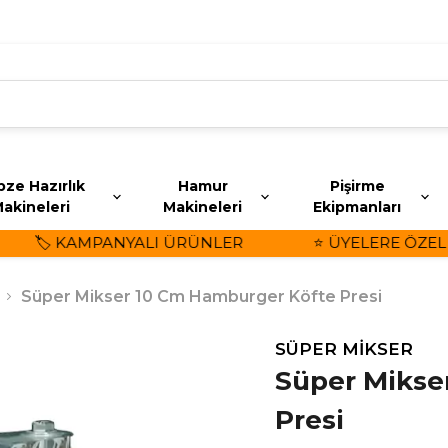
ze Hazırlık
Hamur
Pişirme
akineleri
Makineleri
Ekipmanları
🏷️ KAMPANYALI ÜRÜNLER
⭐ ÜYELERE ÖZEL İN
Süper Mikser 10 Cm Hamburger Köfte Presi
SÜPER MİKSER
Süper Mikse
Presi