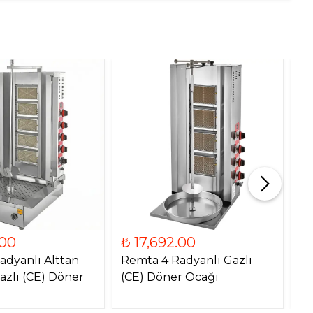
.00
₺ 17,692.00
₺
adyanlı Alttan
Remta 4 Radyanlı Gazlı
Re
azlı (CE) Döner
(CE) Döner Ocağı
Mo
O