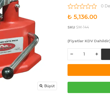
0 D
₺ 5,136.00
SKU
SM-144
(Fiyatlar KDV Dahildir
Büyüt