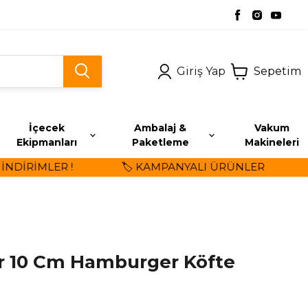
Giriş Yap
Sepetim
İçecek
Ambalaj &
Vakum
Ekipmanları
Paketleme
Makineleri
DİRİMLER !
🏷️ KAMPANYALI ÜRÜNLER
⭐
r 10 Cm Hamburger Köfte