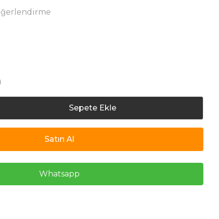
eğerlendirme
)
Sepete Ekle
Satın Al
Whatsapp