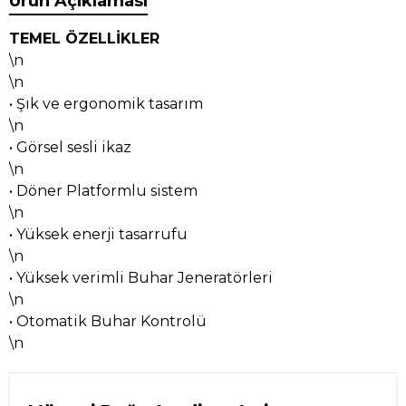
Ürün Açıklaması
TEMEL ÖZELLİKLER
\n
\n
• Şık ve ergonomik tasarım
\n
• Görsel sesli ikaz
\n
• Döner Platformlu sistem
\n
• Yüksek enerji tasarrufu
\n
• Yüksek verimli Buhar Jeneratörleri
\n
• Otomatik Buhar Kontrolü
\n