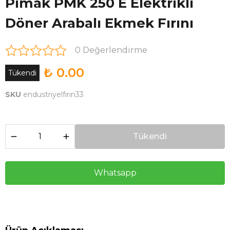
Pimak PMK 250 E Elektrikli
Döner Arabalı Ekmek Fırını
0 Değerlendirme
₺ 0.00
Tükendi
SKU
endustriyelfırın33
Tükendi
Whatsapp