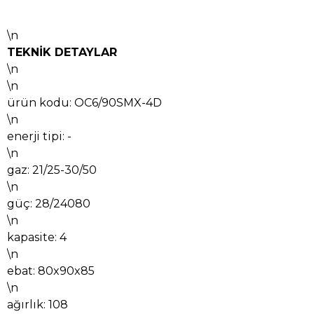
\n
TEKNİK DETAYLAR
\n
\n
ürün kodu: OC6/90SMX-4D
\n
enerji tipi: -
\n
gaz: 21/25-30/50
\n
güç: 28/24080
\n
kapasite: 4
\n
ebat: 80x90x85
\n
ağırlık: 108