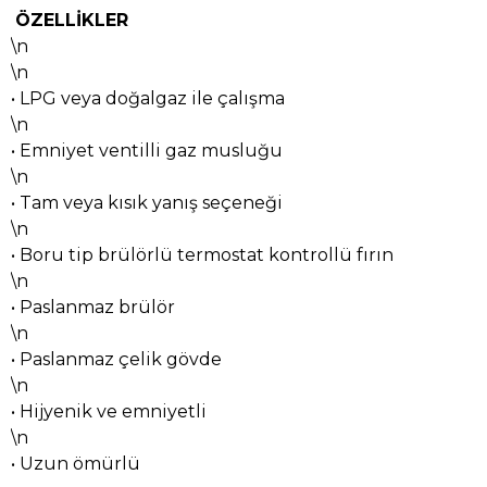
ÖZELLİKLER
\n
\n
• LPG veya doğalgaz ile çalışma
\n
• Emniyet ventilli gaz musluğu
\n
• Tam veya kısık yanış seçeneği
\n
• Boru tip brülörlü termostat kontrollü fırın
\n
• Paslanmaz brülör
\n
• Paslanmaz çelik gövde
\n
• Hijyenik ve emniyetli
\n
• Uzun ömürlü