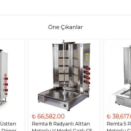
Öne Çıkanlar
₺ 66,582.00
₺ 38,617
 Üstten
Remta 8 Radyanlı Alttan
Remta 5 R
) Döner
Motorlu V Model Gazlı CE
Motorlu G