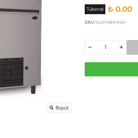
₺ 0.00
Tükendi
SKU
buzmakınesı4
Büyüt