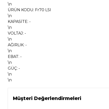
\n
ÜRÜN KODU: Fr70 LSI
\n
KAPASİTE: -
\n
VOLTAJ: -
\n
AĞIRLIK: -
\n
EBAT: -
\n
GÜÇ: -
\n
\n
Müşteri Değerlendirmeleri