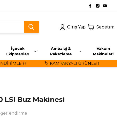
Giriş Yap
Sepetim
İçecek
Ambalaj &
Vakum
Ekipmanları
Paketleme
Makineleri
İRİMLER !
🏷️ KAMPANYALI ÜRÜNLER
⭐ Ü
 LSI Buz Makinesi
eğerlendirme