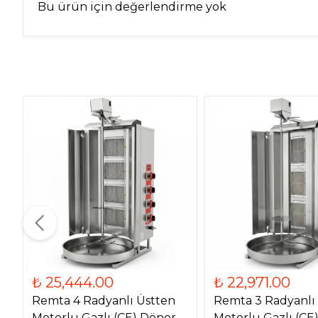
Bu ürün için değerlendirme yok
₺ 25,444.00
₺ 22,971.00
Remta 4 Radyanlı Üstten
Remta 3 Radyanlı
Motorlu Gazlı (CE) Döner
Motorlu Gazlı (CE