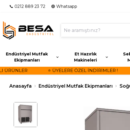
📞 0212 889 23 72
🟢 Whatsapp
Endüstriyel Mutfak
Et Hazırlık
Seb
Ekipmanları
Makineleri
M
 ÜRÜNLER
⭐ ÜYELERE ÖZEL İNDİRİMLER !
Anasayfa
Endüstriyel Mutfak Ekipmanları
Soğ