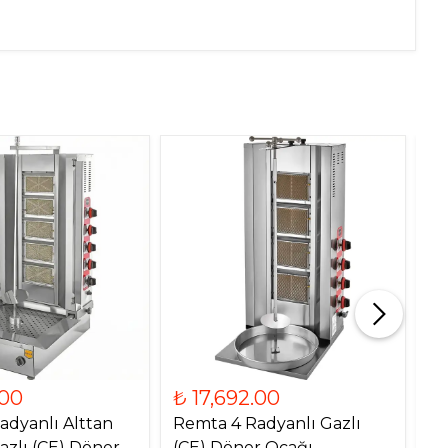
.00
₺ 17,692.00
₺
adyanlı Alttan
Remta 4 Radyanlı Gazlı
Re
azlı (CE) Döner
(CE) Döner Ocağı
Mo