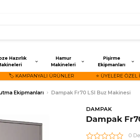
ze Hazırlık
Hamur
Pişirme
akineleri
Makineleri
Ekipmanları
🏷️ KAMPANYALI ÜRÜNLER
⭐ ÜYELERE ÖZEL İND
utma Ekipmanları
Dampak Fr70 LSI Buz Makinesi
DAMPAK
Dampak Fr70
0 D