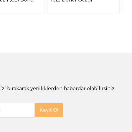
O
!
izi bırakarak yeniliklerden haberdar olabilirsiniz!
i
Kayıt Ol