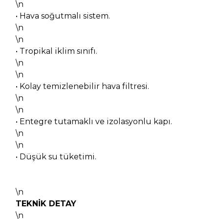
\n
• Hava soğutmalı sistem.
\n
\n
• Tropikal iklim sınıfı.
\n
\n
• Kolay temizlenebilir hava filtresi.
\n
\n
• Entegre tutamaklı ve izolasyonlu kapı.
\n
\n
• Düşük su tüketimi.
\n
TEKNİK DETAY
\n