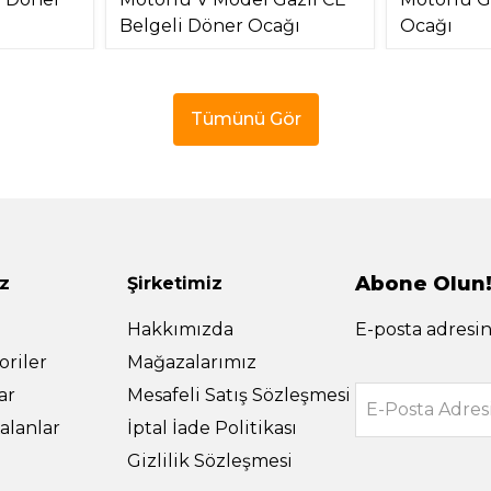
Belgeli Döner Ocağı
Ocağı
Tümünü Gör
Abone Olun
z
Şirketimiz
Hakkımızda
E-posta adresin
riler
Mağazalarımız
ar
Mesafeli Satış Sözleşmesi
E-Posta Adres
alanlar
İptal İade Politikası
Gizlilik Sözleşmesi