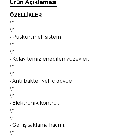
Ürün Açıklaması
ÖZELLİKLER
\n
\n
• Püskürtmeli sistem.
\n
\n
• Kolay temizlenebilen yüzeyler.
\n
\n
• Anti bakteriyel iç gövde.
\n
\n
• Elektronik kontrol.
\n
\n
• Geniş saklama hacmi.
\n