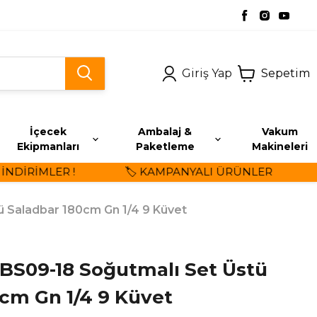
Giriş Yap
Sepetim
İçecek
Ambalaj &
Vakum
Ekipmanları
Paketleme
Makineleri
İRİMLER !
🏷️ KAMPANYALI ÜRÜNLER
⭐ 
 Saladbar 180cm Gn 1/4 9 Küvet
S09-18 Soğutmalı Set Üstü
cm Gn 1/4 9 Küvet