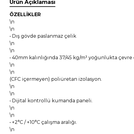
Ürün Açıklaması
ÖZELLİKLER
\n
\n
• Dış gövde paslanmaz çelik
\n
\n
• 40mm kalınlığında 37/45 kg/m³ yoğunlukta çevre
\n
\n
(CFC içermeyen) poliüretan izolasyon.
\n
\n
• Dijital kontrollü kumanda paneli.
\n
\n
• +2°C / +10°C çalışma aralığı.
\n