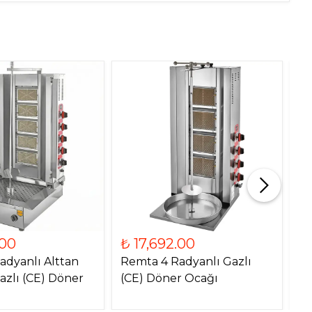
.00
₺ 17,692.00
₺
adyanlı Alttan
Remta 4 Radyanlı Gazlı
Re
azlı (CE) Döner
(CE) Döner Ocağı
Mo
O