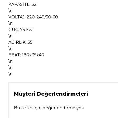
KAPASİTE: 52
\n
VOLTAJ: 220-240/50-60
\n
GÜÇ: 75 kw
\n
AĞIRLIK: 35
\n
EBAT: 180x35x40
\n
\n
\n
Müşteri Değerlendirmeleri
Bu ürün için değerlendirme yok