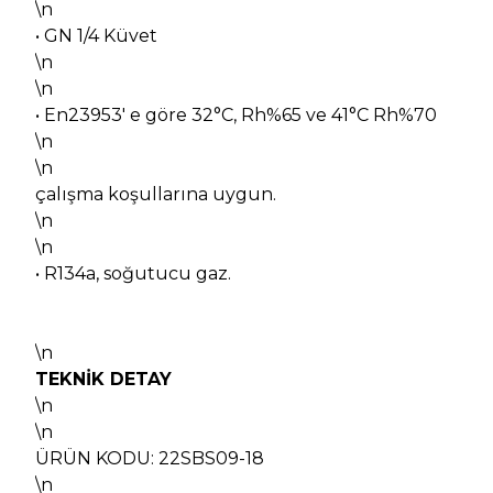
\n
• GN 1/4 Küvet
\n
\n
• En23953' e göre 32°C, Rh%65 ve 41°C Rh%70
\n
\n
çalışma koşullarına uygun.
\n
\n
• R134a, soğutucu gaz.
\n
TEKNİK DETAY
\n
\n
ÜRÜN KODU: 22SBS09-18
\n