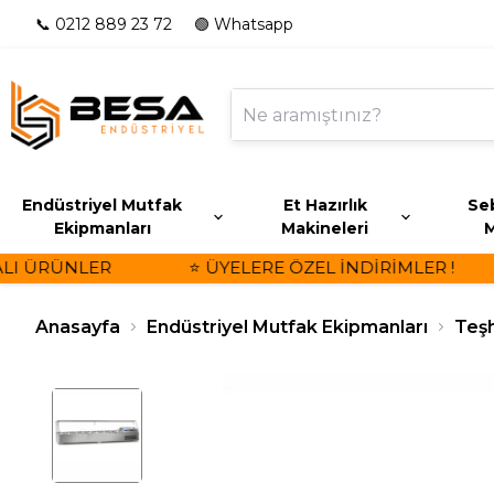
📞 0212 889 23 72
🟢 Whatsapp
Endüstriyel Mutfak
Et Hazırlık
Seb
Ekipmanları
Makineleri
M
 ÜRÜNLER
⭐ ÜYELERE ÖZEL İNDİRİMLER !
Anasayfa
Endüstriyel Mutfak Ekipmanları
Teşh