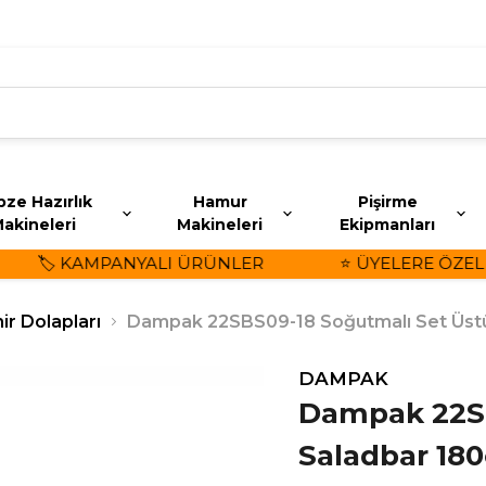
ze Hazırlık
Hamur
Pişirme
akineleri
Makineleri
Ekipmanları
🏷️ KAMPANYALI ÜRÜNLER
⭐ ÜYELERE ÖZEL İND
ir Dolapları
Dampak 22SBS09-18 Soğutmalı Set Üstü
DAMPAK
Dampak 22SB
Saladbar 180