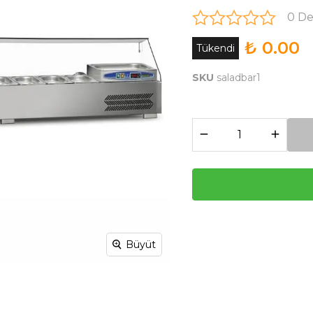
0 D
₺ 0.00
Tükendi
SKU
saladbar1
Büyüt