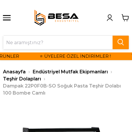
RÜNLER
⭐ ÜYELERE ÖZEL İNDİRİMLER !

Anasayfa
Endüstriyel Mutfak Ekipmanları
Teşhir Dolapları
Dampak 22P0F0B-SO Soğuk Pasta Teşhir Dolabı
100 Bombe Camlı