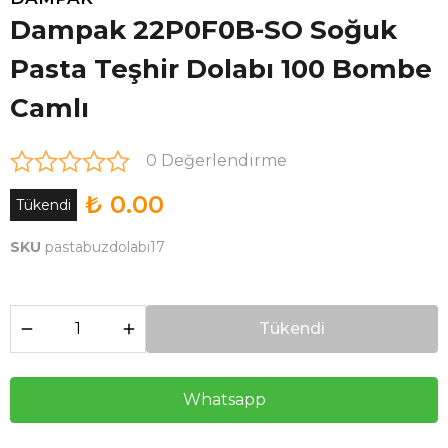
Dampak 22P0F0B-SO Soğuk
Pasta Teşhir Dolabı 100 Bombe
Camlı
0 Değerlendirme
₺ 0.00
Tükendi
SKU
pastabuzdolabı17
Tükendi
Whatsapp