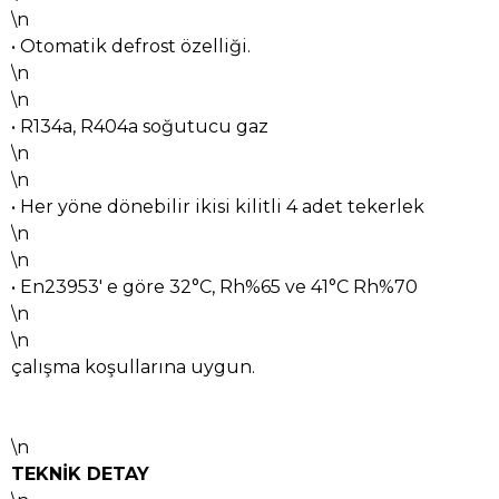
\n
• Otomatik defrost özelliği.
\n
\n
• R134a, R404a soğutucu gaz
\n
\n
• Her yöne dönebilir ikisi kilitli 4 adet tekerlek
\n
\n
• En23953' e göre 32°C, Rh%65 ve 41°C Rh%70
\n
\n
çalışma koşullarına uygun.
\n
TEKNİK DETAY