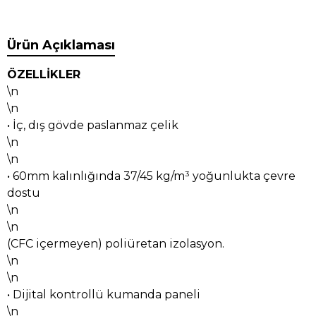
Ürün Açıklaması
ÖZELLİKLER
\n
\n
• İç, dış gövde paslanmaz çelik
\n
\n
• 60mm kalınlığında 37/45 kg/m³ yoğunlukta çevre
dostu
\n
\n
(CFC içermeyen) poliüretan izolasyon.
\n
\n
• Dijital kontrollü kumanda paneli
\n