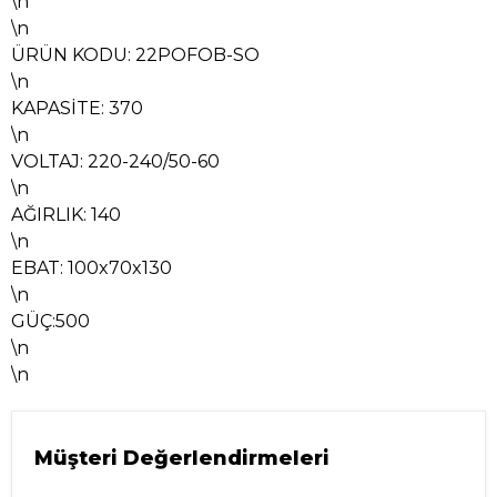
\n
\n
ÜRÜN KODU: 22POFOB-SO
\n
KAPASİTE: 370
\n
VOLTAJ: 220-240/50-60
\n
AĞIRLIK: 140
\n
EBAT: 100x70x130
\n
GÜÇ:500
\n
\n
Müşteri Değerlendirmeleri