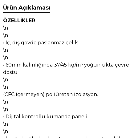
Ürün Açıklaması
ÖZELLİKLER
\n
\n
• İç, dış gövde paslanmaz çelik
\n
\n
• 60mm kalınlığında 37/45 kg/m³ yoğunlukta çevre
dostu
\n
\n
(CFC içermeyen) poliüretan izolasyon.
\n
\n
• Dijital kontrollü kumanda paneli
\n
\n