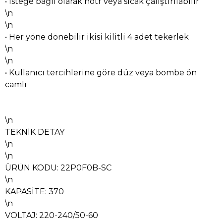
• İsteğe bağlı olarak nötr veya sıcak çalıştırılabilir
\n
\n
• Her yöne dönebilir ikisi kilitli 4 adet tekerlek
\n
\n
• Kullanıcı tercihlerine göre düz veya bombe ön
camlı
\n
TEKNİK DETAY
\n
\n
ÜRÜN KODU: 22P0F0B-SC
\n
KAPASİTE: 370
\n
VOLTAJ: 220-240/50-60