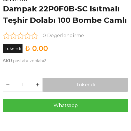
Dampak 22P0F0B-SC Isıtmalı
Teşhir Dolabı 100 Bombe Camlı
0 Değerlendirme
₺ 0.00
Tükendi
SKU
pastabuzdolabı2
Tükendi
Whatsapp