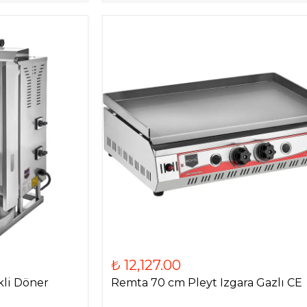
₺ 12,127.00
kli Döner
Remta 70 cm Pleyt Izgara Gazlı CE