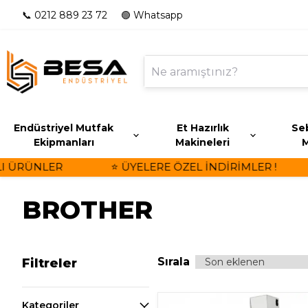
📞 0212 889 23 72
🟢 Whatsapp
Endüstriyel Mutfak
Et Hazırlık
Seb
Ekipmanları
Makineleri
M
ÜNLER
⭐ ÜYELERE ÖZEL İNDİRİMLER !
🏷
BROTHER
Sırala
Filtreler
Kategoriler