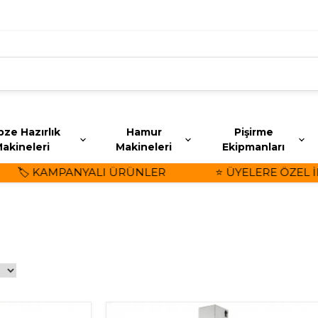
ze Hazırlık
Hamur
Pişirme
akineleri
Makineleri
Ekipmanları
️ KAMPANYALI ÜRÜNLER
⭐ ÜYELERE ÖZEL İNDİRİ