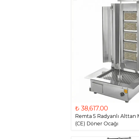
₺ 38,617.00
Remta 5 Radyanlı Alttan 
(CE) Döner Ocağı