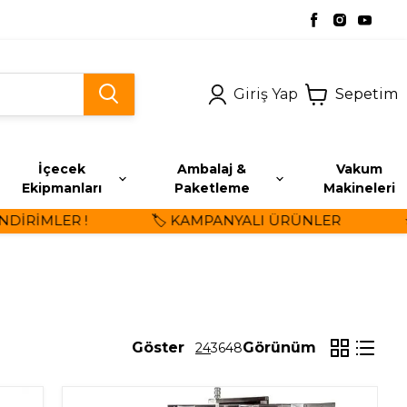
Giriş Yap
Sepetim
İçecek
Ambalaj &
Vakum
Ekipmanları
Paketleme
Makineleri
MLER !
🏷️ KAMPANYALI ÜRÜNLER
⭐ ÜYE
Göster
Görünüm
24
36
48