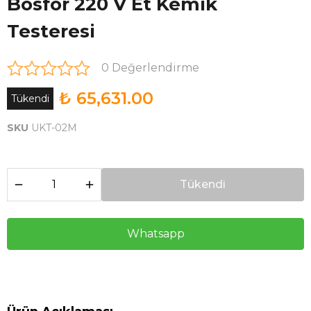
Bosfor 220 V Et Kemik
Testeresi
0 Değerlendirme
₺ 65,631.00
Tükendi
SKU
UKT-02M
Tükendi
Whatsapp