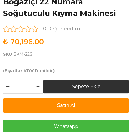
Boğaziçi 22 Numara
Soğutuculu Kıyma Makinesi
0 Değerlendirme
₺ 70,196.00
SKU
BKM-22S
(Fiyatlar KDV Dahildir)
Sepete Ekle
Satın Al
Whatsapp