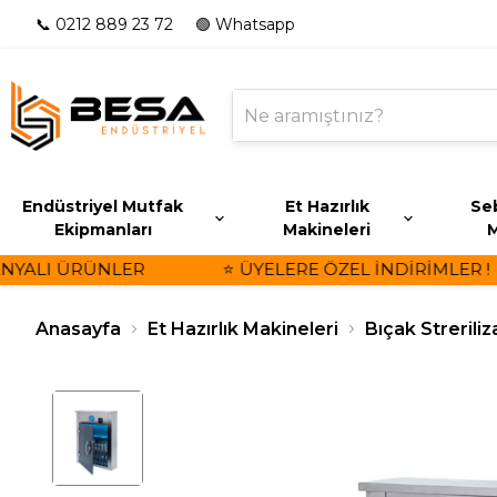
📞 0212 889 23 72
🟢 Whatsapp
Endüstriyel Mutfak
Et Hazırlık
Seb
Ekipmanları
Makineleri
M
YALI ÜRÜNLER
⭐ ÜYELERE ÖZEL İNDİRİMLER !
Anasayfa
Et Hazırlık Makineleri
Bıçak Streriliz