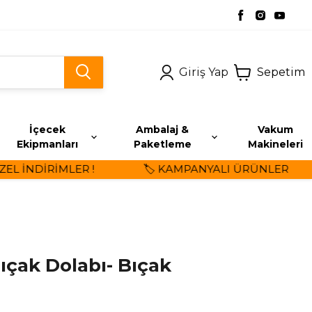
Giriş Yap
Sepetim
İçecek
Ambalaj &
Vakum
Ekipmanları
Paketleme
Makineleri
 İNDİRİMLER !
🏷️ KAMPANYALI ÜRÜNLER
Bıçak Dolabı- Bıçak