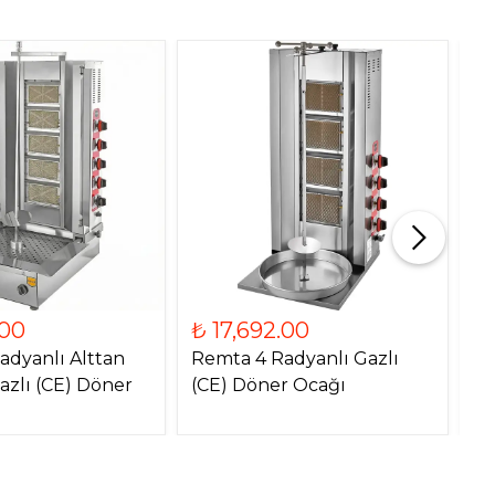
.00
₺ 17,692.00
₺
adyanlı Alttan
Remta 4 Radyanlı Gazlı
Re
azlı (CE) Döner
(CE) Döner Ocağı
Mo
O