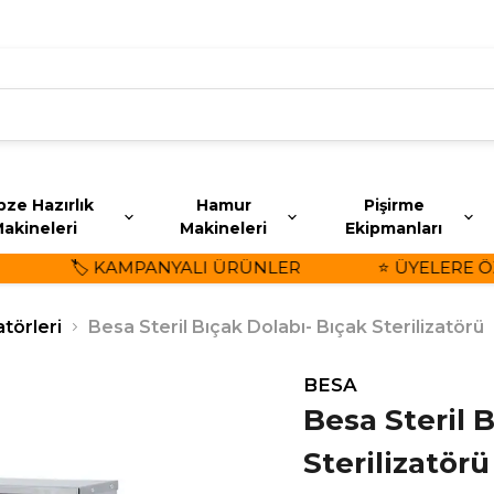
ze Hazırlık
Hamur
Pişirme
akineleri
Makineleri
Ekipmanları
🏷️ KAMPANYALI ÜRÜNLER
⭐ ÜYELERE ÖZEL
atörleri
Besa Steril Bıçak Dolabı- Bıçak Sterilizatörü
BESA
Besa Steril 
Sterilizatörü