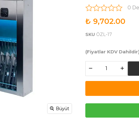
0 D
₺ 9,702.00
SKU
ÖZL-17
(Fiyatlar KDV Dahildir
Büyüt