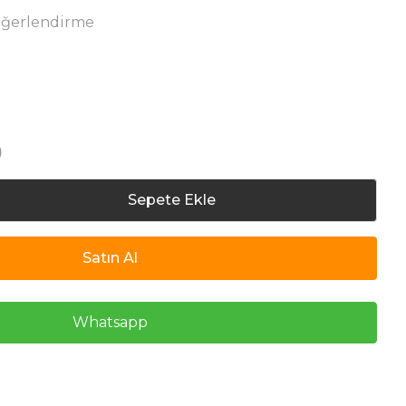
eğerlendirme
)
Sepete Ekle
Satın Al
Whatsapp