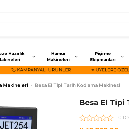
ze Hazırlık
Hamur
Pişirme
akineleri
Makineleri
Ekipmanları
🏷️ KAMPANYALI ÜRÜNLER
⭐ ÜYELERE ÖZEL İND
a Makineleri
Besa El Tipi Tarih Kodlama Makinesi
Besa El Tipi
0 D