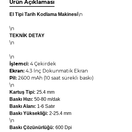
Ürün Açıklaması
\n
El Tipi
Tarih Kodlama Makinesi
\n
TEKNİK DETAY
\n
\n
İşlemci:
4 Çekirdek
Ekran:
4.3 İnç Dokunmatik Ekran
Pil:
2600 mAh (10 saat sürekli baskı)
\n
Kartuş Tipi:
25.4 mm
Baskı Hızı:
50-80 m/dak
Baskı Alanı:
1-6 Satır
Baskı Yüksekliği:
2-25.4 mm
\n
Baskı Çözünürlüğü:
600 Dpi