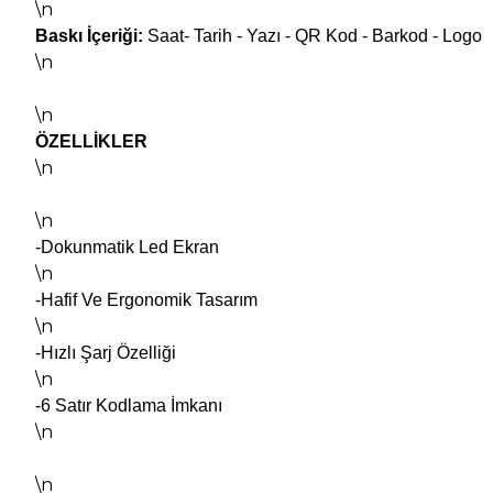
\n
Baskı İçeriği:
Saat- Tarih - Yazı - QR Kod - Barkod - Logo
\n
\n
ÖZELLİKLER
\n
\n
-Dokunmatik Led Ekran
\n
-Hafif Ve Ergonomik Tasarım
\n
-Hızlı Şarj Özelliği
\n
-6 Satır Kodlama İmkanı
\n
\n