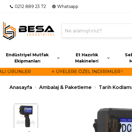
📞 0212 889 23 72
🟢 Whatsapp
Endüstriyel Mutfak
Et Hazırlık
Seb
Ekipmanları
Makineleri
M
 ÜRÜNLER
⭐ ÜYELERE ÖZEL İNDİRİMLER !
Anasayfa
Ambalaj & Paketleme
Tarih Kodlam