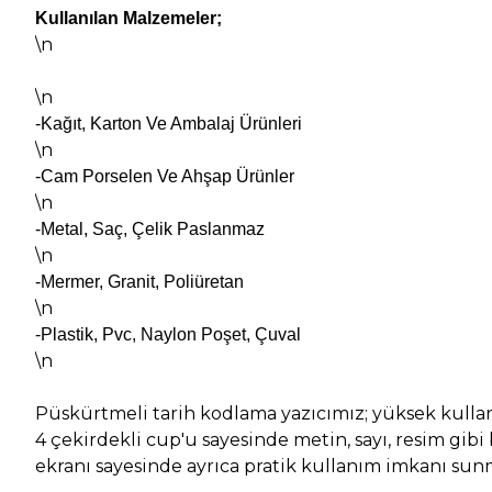
Kullanılan Malzemeler;
\n
\n
-Kağıt, Karton Ve Ambalaj Ürünleri
\n
-Cam Porselen Ve Ahşap Ürünler
\n
-Metal, Saç, Çelik Paslanmaz
\n
-Mermer, Granit, Poliüretan
\n
-Plastik, Pvc, Naylon Poşet, Çuval
\n
Püskürtmeli tarih kodlama yazıcımız; yüksek kullan
4 çekirdekli cup'u sayesinde metin, sayı, resim gib
ekranı sayesinde ayrıca pratik kullanım imkanı sun