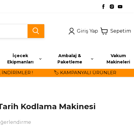
Giriş Yap
Sepetim
İçecek
Ambalaj &
Vakum
Ekipmanları
Paketleme
Makineleri
İRİMLER !
🏷️ KAMPANYALI ÜRÜNLER
⭐ 
 Tarih Kodlama Makinesi
eğerlendirme