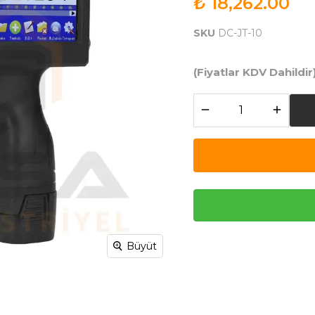
₺ 18,262.00
SKU
DC-JT-10
(Fiyatlar KDV Dahildir
Büyüt