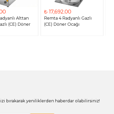
.00
₺ 17,692.00
₺
adyanlı Alttan
Remta 4 Radyanlı Gazlı
Re
azlı (CE) Döner
(CE) Döner Ocağı
Mo
O
!
izi bırakarak yeniliklerden haberdar olabilirsiniz!