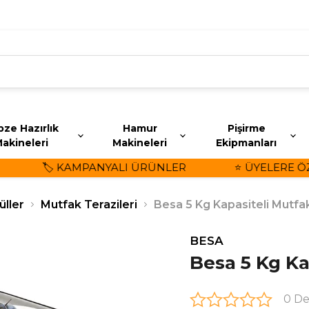
ze Hazırlık
Hamur
Pişirme
akineleri
Makineleri
Ekipmanları
🏷️ KAMPANYALI ÜRÜNLER
⭐ ÜYELERE ÖZEL
üller
Mutfak Terazileri
Besa 5 Kg Kapasiteli Mutfak
BESA
Besa 5 Kg Ka
0 D