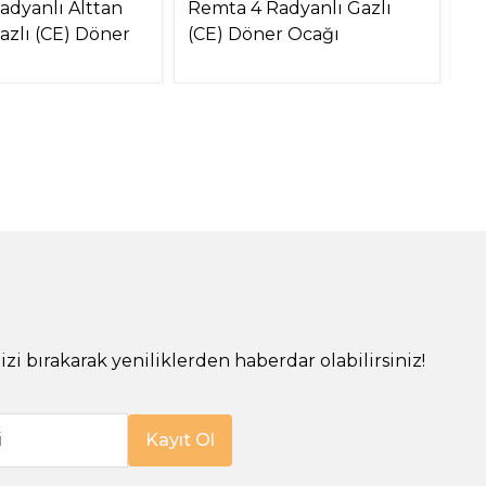
adyanlı Alttan
Remta 4 Radyanlı Gazlı
Re
azlı (CE) Döner
(CE) Döner Ocağı
Mo
O
!
izi bırakarak yeniliklerden haberdar olabilirsiniz!
i
Kayıt Ol