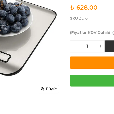
₺ 628.00
SKU
ZD-3
(Fiyatlar KDV Dahildir
Büyüt