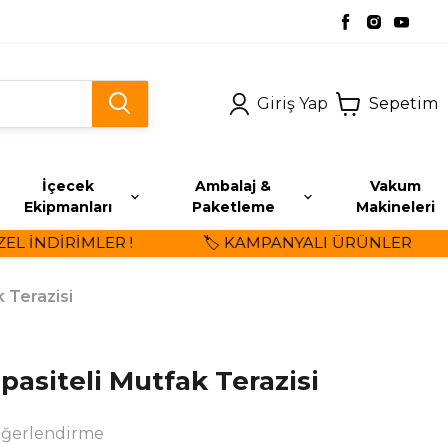
Giriş Yap
Sepetim
İçecek
Ambalaj &
Vakum
Ekipmanları
Paketleme
Makineleri
 İNDİRİMLER !
🏷️ KAMPANYALI ÜRÜNLER
 Terazisi
pasiteli Mutfak Terazisi
eğerlendirme