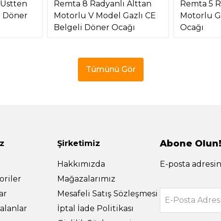
 Üstten
Remta 8 Radyanlı Alttan
Remta 5 R
) Döner
Motorlu V Model Gazlı CE
Motorlu G
Belgeli Döner Ocağı
Ocağı
Tümünü Gör
Abone Olun
z
Şirketimiz
Hakkımızda
E-posta adresin
riler
Mağazalarımız
ar
Mesafeli Satış Sözleşmesi
E-Posta Adres
alanlar
İptal İade Politikası