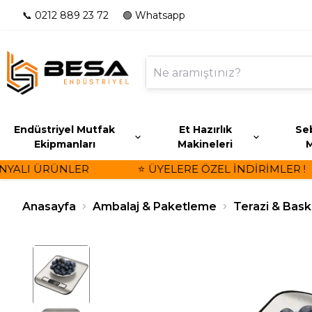
📞 0212 889 23 72
🟢 Whatsapp
Endüstriyel Mutfak
Et Hazırlık
Seb
Ekipmanları
Makineleri
M
YALI ÜRÜNLER
⭐ ÜYELERE ÖZEL İNDİRİMLER !
Anasayfa
Ambalaj & Paketleme
Terazi & Bask