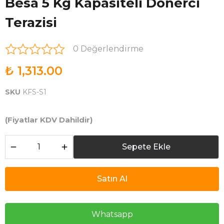
Besa 5 Kg Kapasiteli Dönerci
Terazisi
0 Değerlendirme
₺ 1,313.00
SKU
KFS-S1
(Fiyatlar KDV Dahildir)
Sepete Ekle
Satın Al
Whatsapp