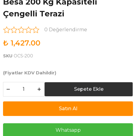
Besa 200 Kg Kapasiteli
Çengelli Terazi
0 Değerlendirme
₺ 1,427.00
SKU
OCS-200
(Fiyatlar KDV Dahildir)
Sepete Ekle
Satın Al
Whatsapp