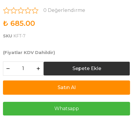
0 Değerlendirme
₺ 685.00
SKU
KFT-7
(Fiyatlar KDV Dahildir)
Sepete Ekle
Satın Al
Whatsapp