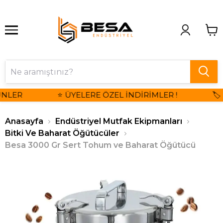
ER
⭐ ÜYELERE ÖZEL İNDİRİMLER !
🏷️ K
Anasayfa
Endüstriyel Mutfak Ekipmanları
Bitki Ve Baharat Öğütücüler
Besa 3000 Gr Sert Tohum ve Baharat Öğütücü