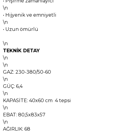
• Pişirme zamanlayıcı
\n
• Hijyenik ve emniyetli
\n
• Uzun ömürlü
\n
TEKNİK DETAY
\n
\n
GAZ: 230-380/50-60
\n
GÜÇ: 6,4
\n
KAPASİTE: 40x60 cm 4 tepsi
\n
EBAT: 80,5x83x57
\n
AĞIRLIK: 68