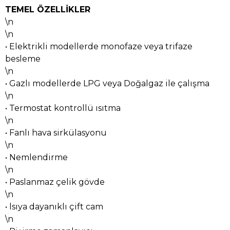
TEMEL ÖZELLİKLER
\n
\n
• Elektrikli modellerde monofaze veya trifaze
besleme
\n
• Gazlı modellerde LPG veya Doğalgaz ile çalışma
\n
• Termostat kontrollü ısıtma
\n
• Fanlı hava sirkülasyonu
\n
• Nemlendirme
\n
• Paslanmaz çelik gövde
\n
• lsıya dayanıklı çift cam
\n