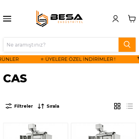
ÜNLER
⭐ ÜYELERE ÖZEL İNDİRİMLER !
🏷
CAS
Filtreler
Sırala